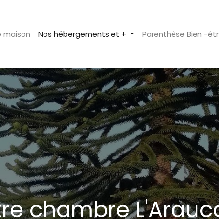
e maison
Nos hébergements et +
Parenthèse Bien -êt
re chambre L'Arauc